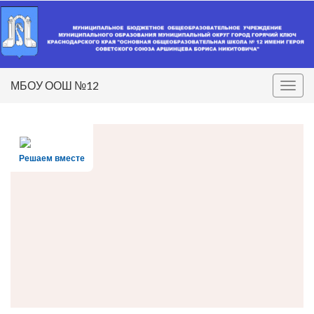
МБОУ ООШ №12
Вкл/
выкл
нави
Решаем вместе